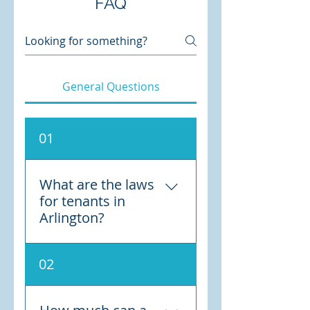
FAQ
General Questions
01
What are the laws
for tenants in
Arlington?
There are two laws that
02
govern tenant-landlord
relationships: The Virginia
Residential Landlord and