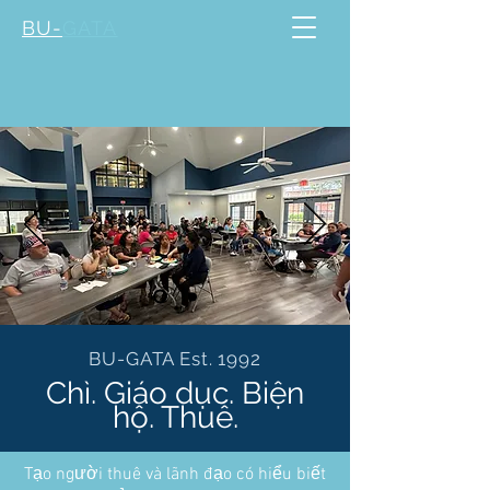
BU-
GATA
BU-GATA Est. 1992
Chì. Giáo dục. Biện
hộ. Thuê.
Tạo người thuê và lãnh đạo có hiểu biết