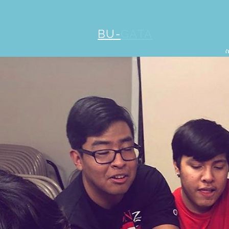
BU-
GATA