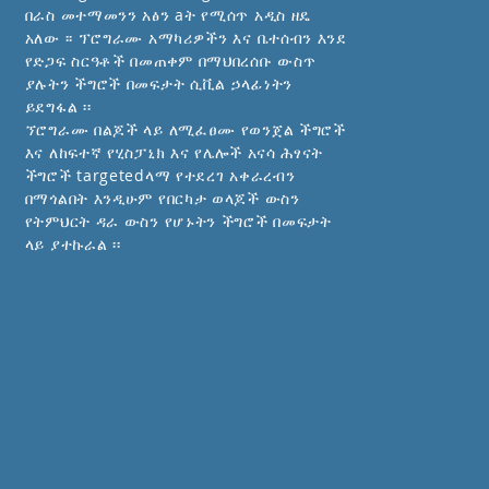
በራስ መተማመንን አፅን aት የሚሰጥ አዲስ ዘዴ
አለው ፡፡ ፕሮግራሙ አማካሪዎችን እና ቤተሰብን እንደ
የድጋፍ ስርዓቶች በመጠቀም በማህበረሰቡ ውስጥ
ያሉትን ችግሮች በመፍታት ሲቪል ኃላፊነትን
ይደግፋል ፡፡
ኘሮግራሙ በልጆች ላይ ለሚፈፀሙ የወንጀል ችግሮች
እና ለከፍተኛ የሂስፓኒክ እና የሌሎች አናሳ ሕፃናት
ችግሮች targetedላማ የተደረገ አቀራረብን
በማጎልበት እንዲሁም የበርካታ ወላጆች ውስን
የትምህርት ዳራ ውስን የሆኑትን ችግሮች በመፍታት
ላይ ያተኩራል ፡፡