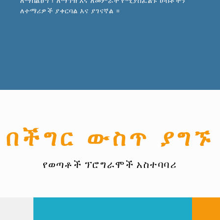
ለማበልፀግ ፣ ለማገዝ እና ለመምራት የሚያስፈልጉ ሀብቶችን
ለተማሪዎች ያቀርባል እና ያገናኛል ፡፡
በችግር ውስጥ ያግኙ
የወጣቶች ፕሮግራሞች አስተባባሪ