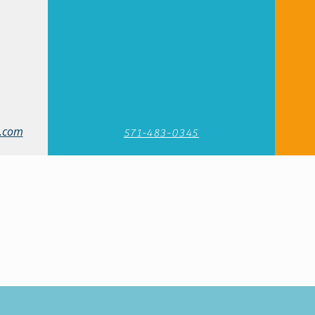
.com
571-483-0345