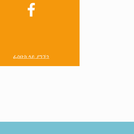
ፌስቡክ ላይ ያግኙን