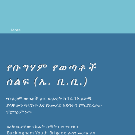
More
የቡግሃም የወጣቶች
ሰልፍ (ኤ. ቢ.ቢ.)
የቡልጋም ወጣቶች ጦር ሠራዊት ከ 14-18 ዕድሜ
ያላቸውን የዜግነት እና የአመራር እድገትን የሚያበረታታ
ፕሮግራም ነው
በአካባቢያቸው የኩራት ስሜት በመገንባቱ ፣
Buckingham Youth Brigade ራስን መቻል እና