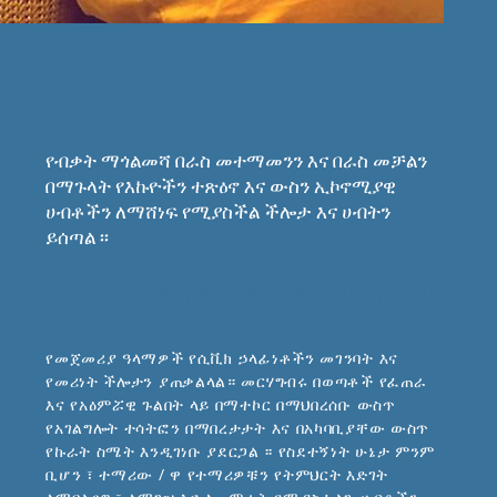
የብቃት ማጎልመሻ በራስ መተማመንን እና በራስ መቻልን
በማጉላት የእኩዮችን ተጽዕኖ እና ውስን ኢኮኖሚያዊ
ሀብቶችን ለማሸነፍ የሚያስችል ችሎታ እና ሀብትን
ይሰጣል ፡፡
THIS IS A GREAT PLACE FOR YOUR TAGLINE.
የመጀመሪያ ዓላማዎች የሲቪክ ኃላፊነቶችን መገንባት እና
የመሪነት ችሎታን ያጠቃልላል። መርሃግብሩ በወጣቶች የፈጠራ
እና የአዕምሯዊ ጉልበት ላይ በማተኮር በማህበረሰቡ ውስጥ
የአገልግሎት ተሳትፎን በማበረታታት እና በአካባቢያቸው ውስጥ
የኩራት ስሜት እንዲገነቡ ያደርጋል ፡፡ የስደተኝነት ሁኔታ ምንም
ቢሆን ፣ ተማሪው / ዋ የተማሪዎቹን የትምህርት እድገት