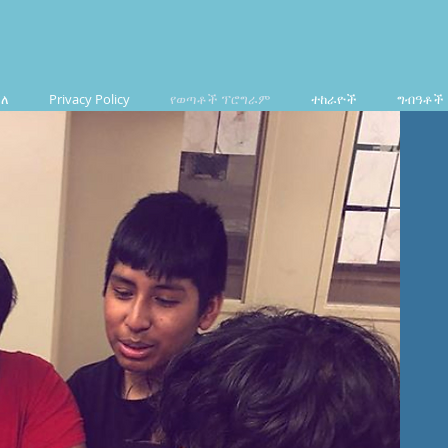
ስለ
Privacy Policy
የወጣቶች ፕሮግራም
ተከራዮች
ግብዓቶች